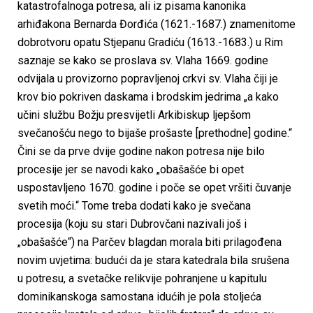
katastrofalnoga potresa, ali iz pisama kanonika
arhiđakona Bernarda Đorđića (1621.-1687.) znamenitome
dobrotvoru opatu Stjepanu Gradiću (1613.-1683.) u Rim
saznaje se kako se proslava sv. Vlaha 1669. godine
odvijala u provizorno popravljenoj crkvi sv. Vlaha čiji je
krov bio pokriven daskama i brodskim jedrima „a kako
učini službu Božju presvijetli Arkibiskup ljepšom
svečanošću nego to bijaše prošaste [prethodne] godine.“
Čini se da prve dvije godine nakon potresa nije bilo
procesije jer se navodi kako „obašašće bi opet
uspostavljeno 1670. godine i poče se opet vršiti čuvanje
svetih moći.“ Tome treba dodati kako je svečana
procesija (koju su stari Dubrovčani nazivali još i
„obašašće“) na Parčev blagdan morala biti prilagođena
novim uvjetima: budući da je stara katedrala bila srušena
u potresu, a svetačke relikvije pohranjene u kapitulu
dominikanskoga samostana idućih je pola stoljeća