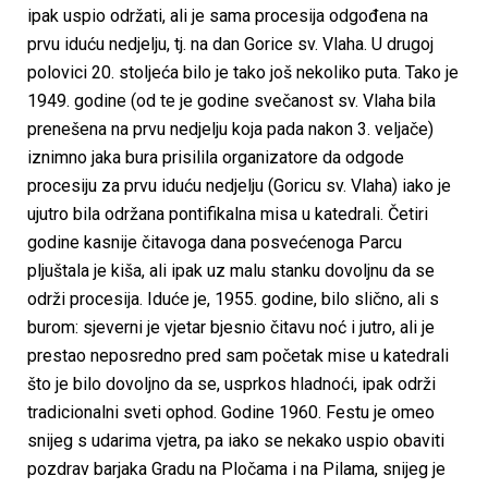
ipak uspio održati, ali je sama procesija odgođena na
prvu iduću nedjelju, tj. na dan Gorice sv. Vlaha. U drugoj
polovici 20. stoljeća bilo je tako još nekoliko puta. Tako je
1949. godine (od te je godine svečanost sv. Vlaha bila
prenešena na prvu nedjelju koja pada nakon 3. veljače)
iznimno jaka bura prisilila organizatore da odgode
procesiju za prvu iduću nedjelju (Goricu sv. Vlaha) iako je
ujutro bila održana pontifikalna misa u katedrali. Četiri
godine kasnije čitavoga dana posvećenoga Parcu
pljuštala je kiša, ali ipak uz malu stanku dovoljnu da se
održi procesija. Iduće je, 1955. godine, bilo slično, ali s
burom: sjeverni je vjetar bjesnio čitavu noć i jutro, ali je
prestao neposredno pred sam početak mise u katedrali
što je bilo dovoljno da se, usprkos hladnoći, ipak održi
tradicionalni sveti ophod. Godine 1960. Festu je omeo
snijeg s udarima vjetra, pa iako se nekako uspio obaviti
pozdrav barjaka Gradu na Pločama i na Pilama, snijeg je