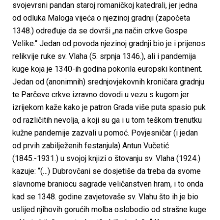
svojevrsni pandan staroj romaničkoj katedrali, jer jedna
od odluka Maloga vijeća o njezinoj gradnji (započeta
1348.) određuje da se dovrši „na način crkve Gospe
Velike.“ Jedan od povoda njezinoj gradnji bio je i prijenos
relikvije ruke sv. Vlaha (5. srpnja 1346.), ali i pandemija
kuge koja je 1340-ih godina pokorila europski kontinent.
Jedan od (anonimnih) srednjovjekovnih kroničara gradnju
te Parčeve crkve izravno dovodi u vezu s kugom jer
izrijekom kaže kako je patron Grada više puta spasio puk
od različitih nevolja, a koji su ga i u tom teškom trenutku
kužne pandemije zazvali u pomoć. Povjesničar (i jedan
od prvih zabilježenih festanjula) Antun Vučetić
(1845.-1931.) u svojoj knjizi o štovanju sv. Vlaha (1924.)
kazuje: “(…) Dubrovčani se dosjetiše da treba da svome
slavnome braniocu sagrade veličanstven hram, i to onda
kad se 1348. godine zavjetovaše sv. Vlahu što ih je bio
uslijed njihovih gorućih molba oslobodio od strašne kuge