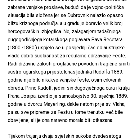
zabrane vanjske proslave, budući da je vojno-politička
situacija bila složena jer se Dubrovnik nalazio opasno
blizu kriznoga područja, a u gradu je boravio velik broj
hercegovačkih izbjeglica. No, zalaganjem tadašnjega
dugogodišnjega kotarskoga poglavara Pava Rešetara
(1800.-1880.) uspjelo se u posljednji čas od austrijske
vlade dobiti suglasnost za regularno održavanje Feste.
Radi državne žalosti proglašene povodom tragične smrti
austro-ugarskoga prijestolonasljednika Rudolfa 1889.
godine nije bilo nikakve vanjske feste, osim crkvenih
obreda. Princ Rudolf, jedini sin dugovječnoga cara i kralja
Frana Josipa, izvršio je samoubojstvo 30. siječnja 1889.
godine u dvorcu Mayerling, dakle netom prije sv. Vlaha,
pa su sve pripreme za Festu u tome trenutku već bile
obavljene, ali je ona naravno morala biti otkazana.
Tijekom trajanja dvaju svjetskih sukoba dvadesetoga