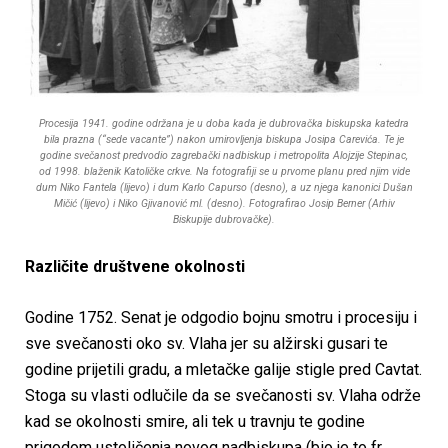
Procesija 1941. godine održana je u doba kada je dubrovačka biskupska katedra
bila prazna (“sede vacante”) nakon umirovljenja biskupa Josipa Carevića. Te je
godine svečanost predvodio zagrebački nadbiskup i metropolita Alojzije Stepinac,
od 1998. blaženik Katoličke crkve. Na fotografiji se u prvome planu pred njim vide
dum Niko Fantela (lijevo) i dum Karlo Capurso (desno), a uz njega kanonici Dušan
Mičić (lijevo) i Niko Gjivanović ml. (desno). Fotografirao Josip Berner (Arhiv
Biskupije dubrovačke).
Različite društvene okolnosti
Godine 1752. Senat je odgodio bojnu smotru i procesiju i
sve svečanosti oko sv. Vlaha jer su alžirski gusari te
godine prijetili gradu, a mletačke galije stigle pred Cavtat.
Stoga su vlasti odlučile da se svečanosti sv. Vlaha održe
kad se okolnosti smire, ali tek u travnju te godine
prigodom ustoličenja novog nadbiskupa (bio je to fr.