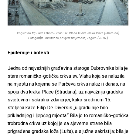
Pogled na trg Luže i zbornu crkvu sv. Vlaha te dva kraka Place (Straduna)
Fotografija: Institut za povijest umjetnosti, Zagreb (2016.)
Epidemije i bolesti
Jedna od najvažnijih građevina staroga Dubrovnika bila je
stara romaničko-gotička crkva sv. Vlaha koja se nalazila
na mjestu na kojemu se Parčeva crkva nalazi i danas, na
spoju dva kraka Place (Straduna), uz najvažnija gradska
svjetovna i sakralna zdanja jer, kako sredinom 15.
stoljeća kaže Filip De Diversis „u gradu nije bilo
prikladnijeg i ljepšeg mjesta.“ Bila je to romaničko-gotička
trobrodna crkva uz kojoj je sa sjeverne strane bila
prigrađena gradska loža (Luža), a s južne sakristija; bila je