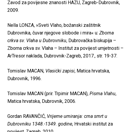
Zavod za povijesne znanosti HAZU, Zagreb-Dubrovnik,
2009.
Nella LONZA, »Sveti Vlaho, božanski zaštitnik
Dubrovnika, čuvar njegove slobode i mira« u:
Zborna
crkva sv. Vlaha u Dubrovniku
, Dubrovačka biskupija –
Zborna crkva sv. Vlaha – Institut za povijest umjetnosti –
ArTresor naklada, Dubrovnik-Zagreb, 2017., str. 19-37.
Tomislav MACAN,
Vlasićki zapisi
, Matica hrvatska,
Dubrovnik, 1996.
Tomislav MACAN (prir. Trpimir MACAN),
Pisma Vlahu
,
Matica hrvatska, Dubrovnik, 2006.
Gordan RAVANČIĆ,
Vrijeme umiranja: crna smrt u
Dubrovniku 1348.-1349. godine
, Hrvatski institut za
povijest, Zagreb, 2010.