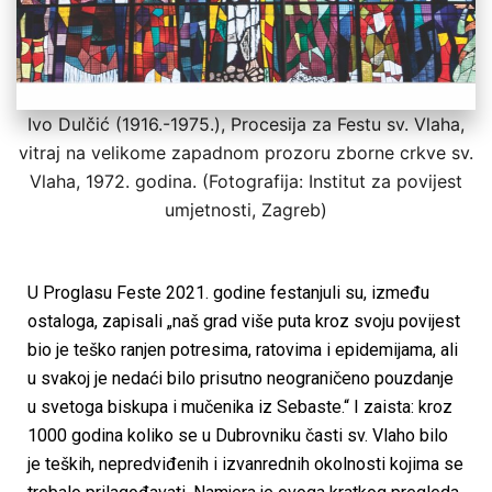
Ivo Dulčić (1916.-1975.), Procesija za Festu sv. Vlaha,
vitraj na velikome zapadnom prozoru zborne crkve sv.
Vlaha, 1972. godina. (Fotografija: Institut za povijest
umjetnosti, Zagreb)
U Proglasu Feste 2021. godine festanjuli su, između
ostaloga, zapisali „naš grad više puta kroz svoju povijest
bio je teško ranjen potresima, ratovima i epidemijama, ali
u svakoj je nedaći bilo prisutno neograničeno pouzdanje
u svetoga biskupa i mučenika iz Sebaste.“ I zaista: kroz
1000 godina koliko se u Dubrovniku časti sv. Vlaho bilo
je teških, nepredviđenih i izvanrednih okolnosti kojima se