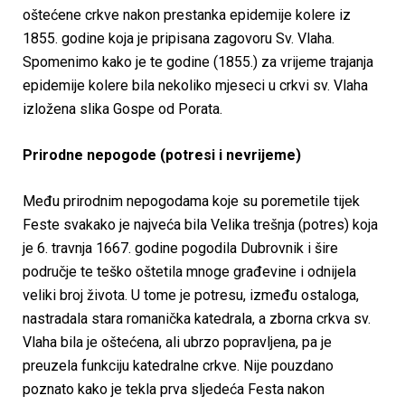
oštećene crkve nakon prestanka epidemije kolere iz
1855. godine koja je pripisana zagovoru Sv. Vlaha.
Spomenimo kako je te godine (1855.) za vrijeme trajanja
epidemije kolere bila nekoliko mjeseci u crkvi sv. Vlaha
izložena slika Gospe od Porata.
Prirodne nepogode (potresi i nevrijeme)
Među prirodnim nepogodama koje su poremetile tijek
Feste svakako je najveća bila Velika trešnja (potres) koja
je 6. travnja 1667. godine pogodila Dubrovnik i šire
područje te teško oštetila mnoge građevine i odnijela
veliki broj života. U tome je potresu, između ostaloga,
nastradala stara romanička katedrala, a zborna crkva sv.
Vlaha bila je oštećena, ali ubrzo popravljena, pa je
preuzela funkciju katedralne crkve. Nije pouzdano
poznato kako je tekla prva sljedeća Festa nakon