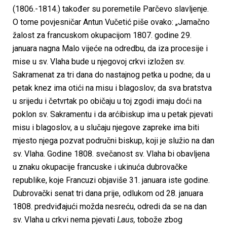
(1806.-1814.) također su poremetile Parčevo slavljenje.
O tome povjesničar Antun Vučetić piše ovako: „Jamačno
žalost za francuskom okupacijom 1807. godine 29.
januara nagna Malo vijeće na odredbu, da iza procesije i
mise u sv. Vlaha bude u njegovoj crkvi izložen sv.
Sakramenat za tri dana do nastajnog petka u podne; da u
petak knez ima otići na misu i blagoslov; da sva bratstva
u srijedu i četvrtak po običaju u toj zgodi imaju doći na
poklon sv. Sakramentu i da arćibiskup ima u petak pjevati
misu i blagoslov, a u slučaju njegove zapreke ima biti
mjesto njega pozvat područni biskup, koji je služio na dan
sv. Vlaha. Godine 1808. svečanost sv. Vlaha bi obavljena
u znaku okupacije francuske i ukinuća dubrovačke
republike, koje Francuzi objaviše 31. januara iste godine.
Dubrovački senat tri dana prije, odlukom od 28. januara
1808. predviđajući možda nesreću, odredi da se na dan
sv. Vlaha u crkvi nema pjevati
Laus,
tobože zbog