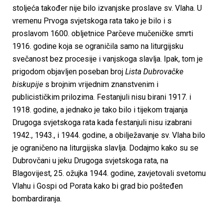
stoljeća također nije bilo izvanjske proslave sv. Vlaha. U
vremenu Prvoga svjetskoga rata tako je bilo i s
proslavom 1600. obljetnice Parčeve mučeničke smrti
1916. godine koja se ograničila samo na liturgijsku
svečanost bez procesije i vanjskoga slavlja. Ipak, tom je
prigodom objavljen poseban broj
Lista Dubrovačke
biskupije
s brojnim vrijednim znanstvenim i
publicističkim prilozima. Festanjuli nisu birani 1917. i
1918. godine, a jednako je tako bilo i tijekom trajanja
Drugoga svjetskoga rata kada festanjuli nisu izabrani
1942., 1943., i 1944. godine, a obilježavanje sv. Vlaha bilo
je ograničeno na liturgijska slavlja. Dodajmo kako su se
Dubrovčani u jeku Drugoga svjetskoga rata, na
Blagovijest, 25. ožujka 1944. godine, zavjetovali svetomu
Vlahu i Gospi od Porata kako bi grad bio pošteđen
bombardiranja.