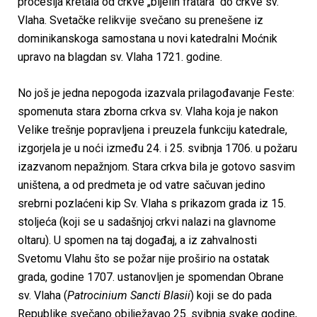
procesija kretala od crkve „bijelih fratara“ do crkve sv.
Vlaha. Svetačke relikvije svečano su prenešene iz
dominikanskoga samostana u novi katedralni Moćnik
upravo na blagdan sv. Vlaha 1721. godine.
No još je jedna nepogoda izazvala prilagođavanje Feste:
spomenuta stara zborna crkva sv. Vlaha koja je nakon
Velike trešnje popravljena i preuzela funkciju katedrale,
izgorjela je u noći između 24. i 25. svibnja 1706. u požaru
izazvanom nepažnjom. Stara crkva bila je gotovo sasvim
uništena, a od predmeta je od vatre sačuvan jedino
srebrni pozlaćeni kip Sv. Vlaha s prikazom grada iz 15.
stoljeća (koji se u sadašnjoj crkvi nalazi na glavnome
oltaru). U spomen na taj događaj, a iz zahvalnosti
Svetomu Vlahu što se požar nije proširio na ostatak
grada, godine 1707. ustanovljen je spomendan Obrane
sv. Vlaha (
Patrocinium Sancti Blasii
) koji se do pada
Republike svečano obilježavao 25. svibnja svake godine,