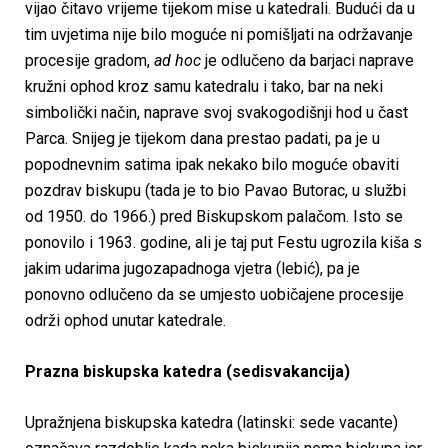
vijao čitavo vrijeme tijekom mise u katedrali. Budući da u
tim uvjetima nije bilo moguće ni pomišljati na održavanje
procesije gradom,
ad hoc
je odlučeno da barjaci naprave
kružni ophod kroz samu katedralu i tako, bar na neki
simbolički način, naprave svoj svakogodišnji hod u čast
Parca. Snijeg je tijekom dana prestao padati, pa je u
popodnevnim satima ipak nekako bilo moguće obaviti
pozdrav biskupu (tada je to bio Pavao Butorac, u službi
od 1950. do 1966.) pred Biskupskom palačom. Isto se
ponovilo i 1963. godine, ali je taj put Festu ugrozila kiša s
jakim udarima jugozapadnoga vjetra (lebić), pa je
ponovno odlučeno da se umjesto uobičajene procesije
održi ophod unutar katedrale.
Prazna biskupska katedra (sedisvakancija)
Upražnjena biskupska katedra (latinski: sede vacante)