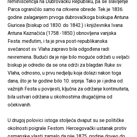
reminiscencija na Dubrovačku Republiku, pa se slavljenje
Parca ograničilo samo na crkvene obrede. Tek je 1836.
godine zalaganjem prvoga dubrovačkoga biskupa Antuna
Giuricea (biskup od 1830. do 1842.) i književnika Ivana
Antuna Kaznačića (1758.-1850.) obnovljena vanjska
Festa: međutim, i ta je prva post-republikanska
svečanost sv. Vlaha zapravo bila odgođena radi
nevremena. Budući da je nije bilo moguće održati u veljači
biskup je odredio da se ona održi za blagdan Ruke sv.
Vlaha, odnosno, u prvu nedjelju koja dolazi nakon toga
dana, što je te godine bilo 10. srpnja. Tako je i jedna od
važnijih Festa u povijesti, ključna za održanje kontinuiteta,
bila ustvari održana u okolnostima drugačijima od
očekivanih.
U drugoj polovici istoga stoljeća dvaput su se političke
okolnosti poigrale Festom. Hercegovački ustanak protiv
osmanske vlasti zamalo da nije 1875. godine doveo do