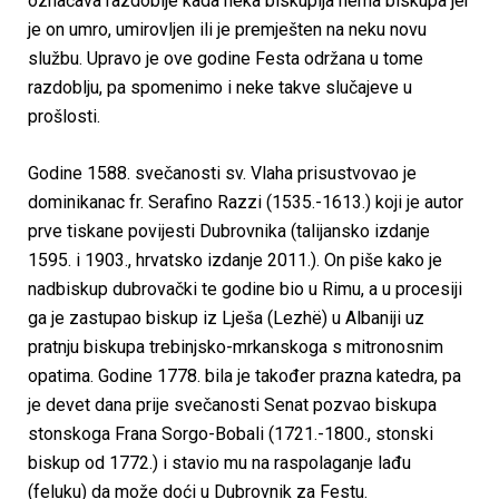
označava razdoblje kada neka biskupija nema biskupa jer
je on umro, umirovljen ili je premješten na neku novu
službu. Upravo je ove godine Festa održana u tome
razdoblju, pa spomenimo i neke takve slučajeve u
prošlosti.
Godine 1588. svečanosti sv. Vlaha prisustvovao je
dominikanac fr. Serafino Razzi (1535.-1613.) koji je autor
prve tiskane povijesti Dubrovnika (talijansko izdanje
1595. i 1903., hrvatsko izdanje 2011.). On piše kako je
nadbiskup dubrovački te godine bio u Rimu, a u procesiji
ga je zastupao biskup iz Lješa (Lezhë) u Albaniji uz
pratnju biskupa trebinjsko-mrkanskoga s mitronosnim
opatima. Godine 1778. bila je također prazna katedra, pa
je devet dana prije svečanosti Senat pozvao biskupa
stonskoga Frana Sorgo-Bobali (1721.-1800., stonski
biskup od 1772.) i stavio mu na raspolaganje lađu
(feluku) da može doći u Dubrovnik za Festu.