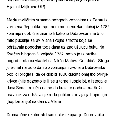
Hijacint Miljković OP).
Među različitim vrstama nezgoda vezanima uz Festu iz
vremena Republike spomenimo i nesretan slučaj iz 1782.
koja nije neobična znamo li kako je Dubrovčanima bilo
milo pucanje za sv. Vlaha i vojna smotra koja se
održavala popodne toga dana uz zaglušujuću buku. Na
Svečev blagdan 3. veljače 1782. netko je iz puške
pogodio starca vlastelina Nikšu Matova Getaldića. Stoga
je Senat naredio da se zvonjenjem zvona u Dubrovniku i
okolici proglasi da će dobiti 1000 dukata onaj tko otkrije
krivca (nije poznato je li se u tome i uspjelo), a istoga je
dana Senat odlučio da se do kraja te godine predloži
pravilnik za održavanje reda prilikom odvijanja bojne igre
(hoplomahije) na dan sv. Vlaha.
Dramatične okolnosti francuske okupacije Dubrovnika