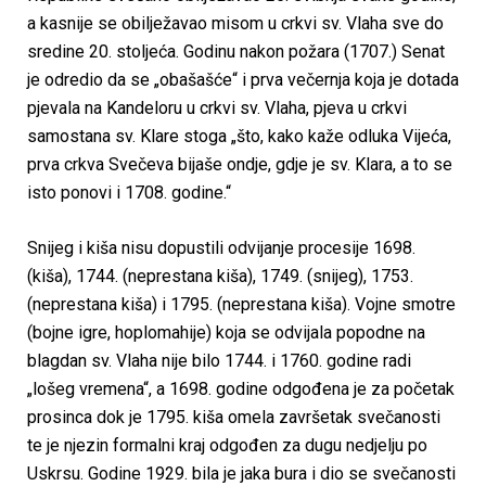
a kasnije se obilježavao misom u crkvi sv. Vlaha sve do
sredine 20. stoljeća. Godinu nakon požara (1707.) Senat
je odredio da se „obašašće“ i prva večernja koja je dotada
pjevala na Kandeloru u crkvi sv. Vlaha, pjeva u crkvi
samostana sv. Klare stoga „što, kako kaže odluka Vijeća,
prva crkva Svečeva bijaše ondje, gdje je sv. Klara, a to se
isto ponovi i 1708. godine.“
Snijeg i kiša nisu dopustili odvijanje procesije 1698.
(kiša), 1744. (neprestana kiša), 1749. (snijeg), 1753.
(neprestana kiša) i 1795. (neprestana kiša). Vojne smotre
(bojne igre, hoplomahije) koja se odvijala popodne na
blagdan sv. Vlaha nije bilo 1744. i 1760. godine radi
„lošeg vremena“, a 1698. godine odgođena je za početak
prosinca dok je 1795. kiša omela završetak svečanosti
te je njezin formalni kraj odgođen za dugu nedjelju po
Uskrsu. Godine 1929. bila je jaka bura i dio se svečanosti