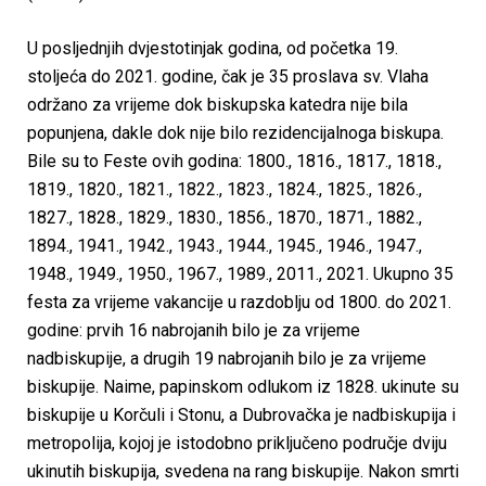
U posljednjih dvjestotinjak godina, od početka 19.
stoljeća do 2021. godine, čak je 35 proslava sv. Vlaha
održano za vrijeme dok biskupska katedra nije bila
popunjena, dakle dok nije bilo rezidencijalnoga biskupa.
Bile su to Feste ovih godina: 1800., 1816., 1817., 1818.,
1819., 1820., 1821., 1822., 1823., 1824., 1825., 1826.,
1827., 1828., 1829., 1830., 1856., 1870., 1871., 1882.,
1894., 1941., 1942., 1943., 1944., 1945., 1946., 1947.,
1948., 1949., 1950., 1967., 1989., 2011., 2021. Ukupno 35
festa za vrijeme vakancije u razdoblju od 1800. do 2021.
godine: prvih 16 nabrojanih bilo je za vrijeme
nadbiskupije, a drugih 19 nabrojanih bilo je za vrijeme
biskupije. Naime, papinskom odlukom iz 1828. ukinute su
biskupije u Korčuli i Stonu, a Dubrovačka je nadbiskupija i
metropolija, kojoj je istodobno priključeno područje dviju
ukinutih biskupija, svedena na rang biskupije. Nakon smrti