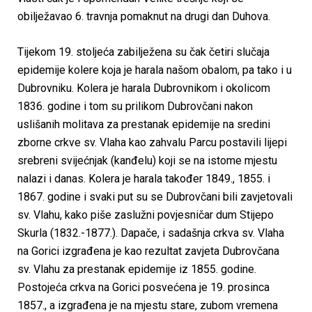
obilježavao 6. travnja pomaknut na drugi dan Duhova.
Tijekom 19. stoljeća zabilježena su čak četiri slučaja
epidemije kolere koja je harala našom obalom, pa tako i u
Dubrovniku. Kolera je harala Dubrovnikom i okolicom
1836. godine i tom su prilikom Dubrovčani nakon
uslišanih molitava za prestanak epidemije na sredini
zborne crkve sv. Vlaha kao zahvalu Parcu postavili lijepi
srebreni svijećnjak (kanđelu) koji se na istome mjestu
nalazi i danas. Kolera je harala također 1849., 1855. i
1867. godine i svaki put su se Dubrovčani bili zavjetovali
sv. Vlahu, kako piše zaslužni povjesničar dum Stijepo
Skurla (1832.-1877.). Dapače, i sadašnja crkva sv. Vlaha
na Gorici izgrađena je kao rezultat zavjeta Dubrovčana
sv. Vlahu za prestanak epidemije iz 1855. godine.
Postojeća crkva na Gorici posvećena je 19. prosinca
1857., a izgrađena je na mjestu stare, zubom vremena