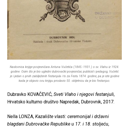
Naslovnica knjige povjesničara Antuna Vučetića (1845.-1931.) o sv. Vlahu iz 1924.
godine. Osim što je bio ugledni dubrovački povjesničar, publicist i pedagog, Vučetić
je i jedan o prvih zabilježenih festanjula i to za Festu 1874. godine, pa je iste godine
kada je objavio ovu knjigu proslavio 50. obljetnicu da je bio festanjuo.
Dubravko KOVAČEVIĆ,
Sveti Vlaho i njegovi festanjuli
,
Hrvatsko kulturno društvo Napredak, Dubrovnik, 2017.
Nella LONZA,
Kazalište vlasti: ceremonijal i državni
blagdani Dubrovačke Republike u 17. i 18. stoljeću
,