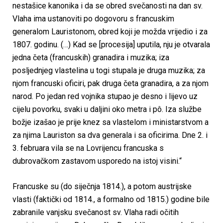
nestašice kanonika i da se obred svečanosti na dan sv.
Vlaha ima ustanoviti po dogovoru s francuskim
generalom Lauristonom, obred koji je možda vrijedio i za
1807. godinu. (…) Kad se [procesija] uputila, nju je otvarala
jedna četa (francuskih) granadira i muzika; iza
posljednjeg vlastelina u togi stupala je druga muzika; za
njom francuski oficiri, pak druga četa granadira, a za njom
narod. Po jedan red vojnika stupao je desno i lijevo uz
cijelu povorku, svaki u daljini oko metra i pô. Iza službe
božje izašao je prije knez sa vlastelom i ministarstvom a
za njima Lauriston sa dva generala i sa oficirima. Dne 2. i
3. februara vila se na Lovrijencu francuska s
dubrovačkom zastavom usporedo na istoj visini.“
Francuske su (do siječnja 1814.), a potom austrijske
vlasti (faktički od 1814., a formalno od 1815.) godine bile
zabranile vanjsku svečanost sv. Vlaha radi očitih