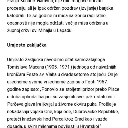
Franjo Kuharić. Naravno, nije bilo moguće održati
procesiju, ali je ipak održan pozdrav (izvijanje) barjaka
katedrali. Te se godine ni misa na Gorici radi ratne
opasnosti nije mogla održati, već je misa održana u
župnoj crkvi sv. Mihajla u Lapadu.
Umjesto zaključka
Umjesto zaključka navedimo citat samozatajnoga
Tomislava Macana (1905.-1971.) jednoga od najvažnijih
kroničara Feste sv. Vlaha u dvadesetome stoljeću. On je
u jednome svome vrijednome zapisu o Festi 1967.
godine zapisao: „Ponovio se stoljetni prizor preko Place
u doba ophoda: barjaci su zasjenili sve, pak ostali oni i
Parčeva glava [relikvija] u živome okviru puka. Prošla je
nekadašnja vojska One, koja ode, Dubrovačke Republike,
prateći kneževski hod Parca kroz Grad kao i vazda
dosada, u svim mijenama povijesti u Hrvatskoj.“