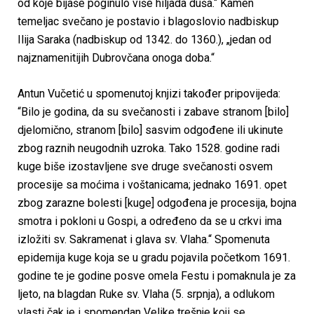
od koje bijaše poginulo više hiljada duša.“ Kamen
temeljac svečano je postavio i blagoslovio nadbiskup
Ilija Saraka (nadbiskup od 1342. do 1360.), „jedan od
najznamenitijih Dubrovčana onoga doba.“
Antun Vučetić u spomenutoj knjizi također pripovijeda:
“Bilo je godina, da su svečanosti i zabave stranom [bilo]
djelomično, stranom [bilo] sasvim odgođene ili ukinute
zbog raznih neugodnih uzroka. Tako 1528. godine radi
kuge biše izostavljene sve druge svečanosti osvem
procesije sa moćima i voštanicama; jednako 1691. opet
zbog zarazne bolesti [kuge] odgođena je procesija, bojna
smotra i pokloni u Gospi, a određeno da se u crkvi ima
izložiti sv. Sakramenat i glava sv. Vlaha.“ Spomenuta
epidemija kuge koja se u gradu pojavila početkom 1691.
godine te je godine posve omela Festu i pomaknula je za
ljeto, na blagdan Ruke sv. Vlaha (5. srpnja), a odlukom
vlasti čak je i spomendan Velike trešnje koji se