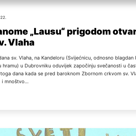
22.
anome „Lausu“ prigodom otva
v. Vlaha
dana sv. Vlaha, na Kandeloru (Svijećnicu, odnosno blagdan 
 hramu) u Dubrovniku oduvijek započinju svečanosti u čas
toga dana kada se pred baroknom Zbornom crkvom sv. Vl
i i mnoštvo…