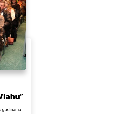
 Vlahu”
eć godinama