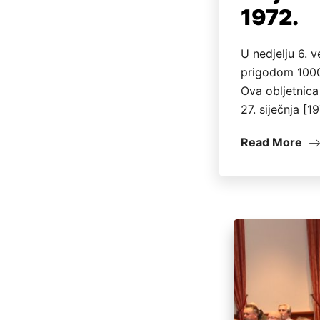
1972.
U nedjelju 6. 
prigodom 1000.
Ova obljetnica
27. siječnja [1
Read More