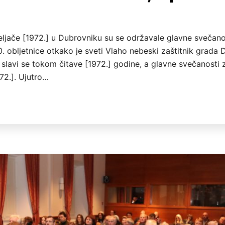
veljače [1972.] u Dubrovniku su se održavale glavne svečano
 obljetnice otkako je sveti Vlaho nebeski zaštitnik grada 
 slavi se tokom čitave [1972.] godine, a glavne svečanosti
972.]. Ujutro…