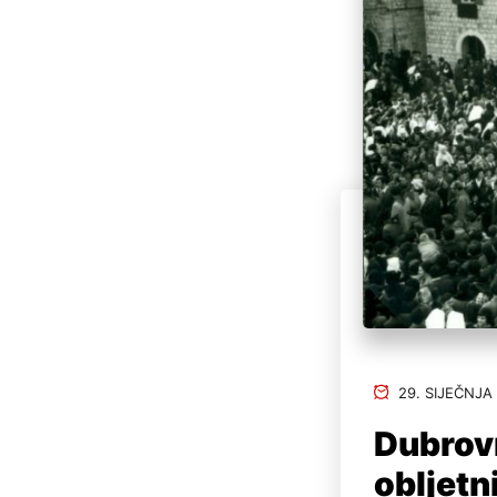
29. SIJEČNJA
Dubrov
obljetn