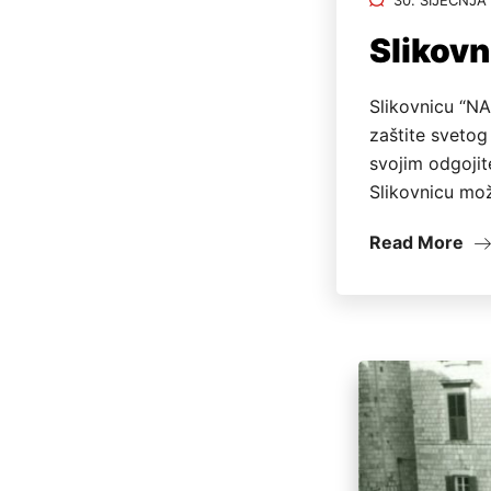
Slikov
Slikovnicu “N
zaštite svetog 
svojim odgojit
Slikovnicu mož
Read More