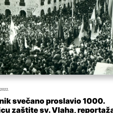
 2022.
nik svečano proslavio 1000.
icu zaštite sv. Vlaha, reportaža