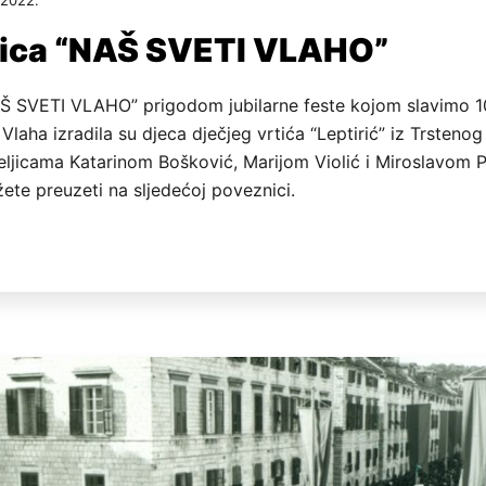
nica “NAŠ SVETI VLAHO”
AŠ SVETI VLAHO” prigodom jubilarne feste kojom slavimo 
Vlaha izradila su djeca dječjeg vrtića “Leptirić” iz Trsteno
eljicama Katarinom Bošković, Marijom Violić i Miroslavom P
ete preuzeti na sljedećoj poveznici.