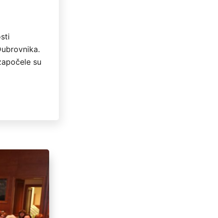
sti
Dubrovnika.
 započele su