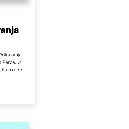
ranja
Prikazanja
t Parca. U
aha okupe